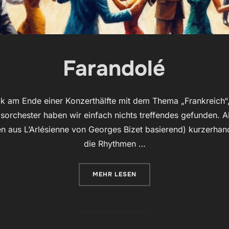
Farandolé
k am Ende einer Konzerthälfte mit dem Thema „Frankreich“,
asorchester haben wir einfach nichts treffendes gefunden. A
en aus L’Arlésienne von Georges Bizet basierend) kurzerhan
die Rhythmen …
ÜBER „FARANDOLÉ“
MEHR
LESEN