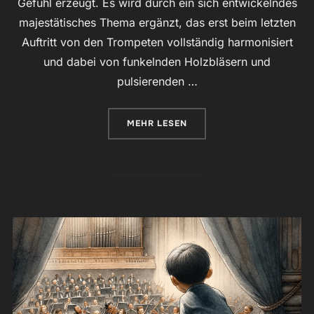
Gefühl erzeugt. Es wird durch ein sich entwickelndes
majestätisches Thema ergänzt, das erst beim letzten
Auftritt von den Trompeten vollständig harmonisiert
und dabei von funkelnden Holzbläsern und
pulsierenden …
ÜBER „NOTTULN“
MEHR
LESEN