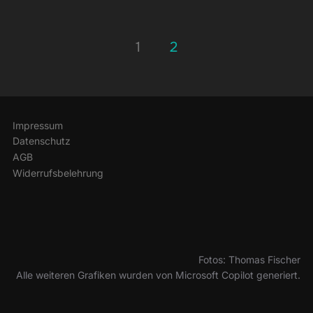
Seitennummerierung
1
2
der
Beiträge
Impressum
Datenschutz
AGB
Widerrufsbelehrung
Fotos: Thomas Fischer
Alle weiteren Grafiken wurden von Microsoft Copilot generiert.